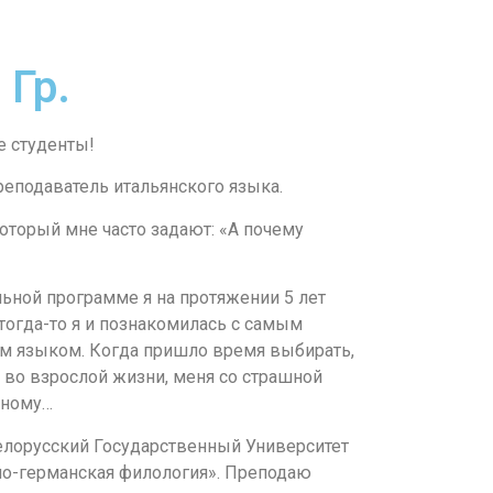
 Гр.
е студенты!
реподаватель итальянского языка.
который мне часто задают: «А почему
льной программе я на протяжении 5 лет
тогда-то я и познакомилась с самым
 языком. Когда пришло время выбирать,
я во взрослой жизни, меня со страшной
сному…
Белорусский Государственный Университет
но-германская филология». Преподаю