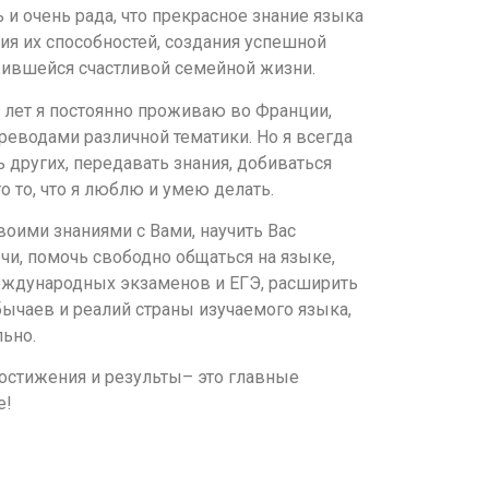
 и очень рада, что прекрасное знание языка
ия их способностей, создания успешной
жившейся счастливой семейной жизни.
и лет я постоянно проживаю во Франции,
реводами различной тематики. Но я всегда
 других, передавать знания, добиваться
о то, что я люблю и умею делать.
воими знаниями с Вами, научить Вас
чи, помочь свободно общаться на языке,
еждународных экзаменов и ЕГЭ, расширить
бычаев и реалий страны изучаемого языка,
ьно.
достижения и результы– это главные
е!