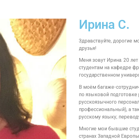
Ирина С.
Здравствуйте, дорогие м
друзья!
Меня зовут Ирина. 20 ле
студентам на кафедре ф
государственном университ
В моём багаже-сотрудни
по языковой подготовке 
русскоязычного персона
профессиональный), а т
русскому языку; перевод
Многие мои бывшие студе
странах Западной Европы