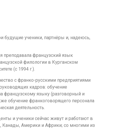
ои будущие ученики, партнёры и, надеюсь,
т я преподавала французский язык
ранцузской филологии в Курганском
ете (с 1994 г.).
чество с франко-русскими предприятиями
руководящих кадров: обучение
ла французскому языку (разговорный и
акже обучение франкоговорящего персонала
ческая деятельность.
нты и ученики сейчас живут и работают в
, Канады, Америки и Африки; со многими из