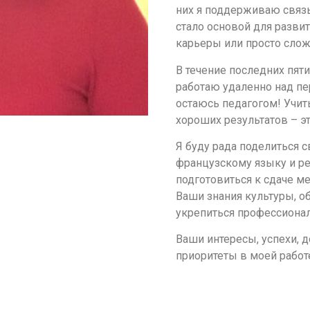
них я поддерживаю связь
стало основой для развит
карьеры или просто сло
В течение последних пят
работаю удаленно над пе
остаюсь педагогом! Учить
хороших результатов – эт
Я буду рада поделиться с
французскому языку и ре
подготовиться к сдаче м
Ваши знания культуры, о
укрепиться профессионал
Ваши интересы, успехи, 
приоритеты в моей работ